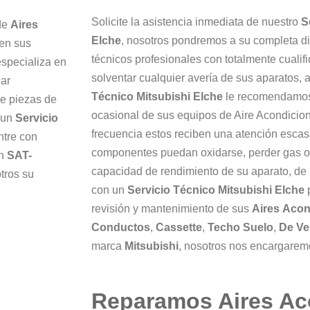
Solicite la asistencia inmediata de nuestro
S
 de
Aires
Elche
, nosotros pondremos a su completa di
en sus
técnicos profesionales con totalmente cualif
specializa en
solventar cualquier avería de sus aparatos
gar
Técnico Mitsubishi Elche
le recomendamos 
e piezas de
ocasional de sus equipos de Aire Acondicio
n un
Servicio
frecuencia estos reciben una atención escas
ntre con
componentes puedan oxidarse, perder gas o,
en
SAT-
capacidad de rendimiento de su aparato, de
tros su
con un
Servicio Técnico Mitsubishi Elche
p
revisión y mantenimiento de sus
Aires
Acon
Conductos
,
Cassette
,
Techo
Suelo
,
De Ve
marca
Mitsubishi
, nosotros nos encargarem
Reparamos Aires Ac