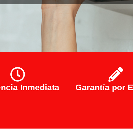
encia Inmediata
Garantía por E